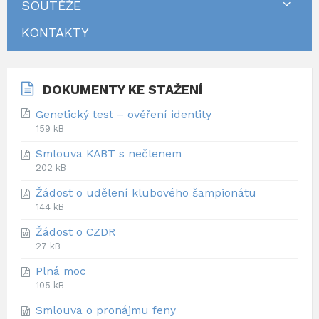
SOUTĚŽE
KONTAKTY
DOKUMENTY KE STAŽENÍ
Genetický test – ověření identity
F
F
159 kB
i
i
Smlouva KABT s nečlenem
l
l
F
F
202 kB
e
e
i
i
e
s
Žádost o udělení klubového šampionátu
l
l
x
i
F
F
144 kB
e
e
t
z
i
i
e
s
e
e
Žádost o CZDR
l
l
x
i
n
:
F
F
27 kB
e
e
t
z
s
i
i
e
s
e
e
i
Plná moc
l
l
x
i
n
:
o
F
F
105 kB
e
e
t
z
s
n
i
i
e
s
e
e
i
Smlouva o pronájmu feny
:
l
l
x
i