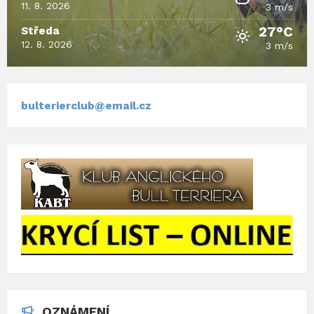
p
11. 8. 2026
x
3 m/s
d
27°C
Středa
f
12. 8. 2026
3 m/s
bulterierclub@email.cz
OZNÁMENÍ