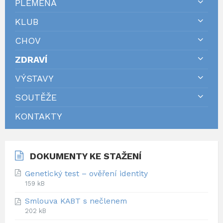
PLEMENA
KLUB
CHOV
ZDRAVÍ
VÝSTAVY
SOUTĚŽE
KONTAKTY
DOKUMENTY KE STAŽENÍ
Genetický test – ověření identity
F
F
159 kB
i
i
Smlouva KABT s nečlenem
l
l
F
F
202 kB
e
e
i
i