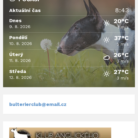
i
:
f
x
i
n
:
o
d
8:43
t
z
Aktuální čas
s
n
o
e
e
i
:
20°C
Dnes
c
n
:
o
d
9. 8. 2026
1 m/s
s
n
o
i
:
37°C
Pondělí
c
o
d
10. 8. 2026
5 m/s
n
o
:
26°C
Úterý
c
p
11. 8. 2026
x
3 m/s
d
27°C
Středa
f
12. 8. 2026
3 m/s
bulterierclub@email.cz