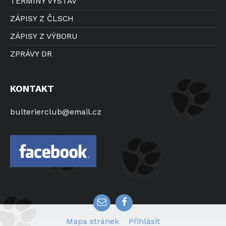
TERMÍNY VÝSTAV
ZÁPISY Z ČLSCH
ZÁPISY Z VÝBORU
ZPRÁVY DR
KONTAKT
bulterierclub@email.cz
E
F
m
a
a
c
Mapa stránek
Přihlásit