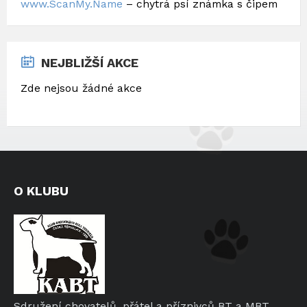
www.ScanMy.Name
– chytrá psí známka s čipem
NEJBLIŽŠÍ AKCE
Zde nejsou žádné akce
O KLUBU
Sdružení chovatelů, přátel a příznivců BT a MBT.